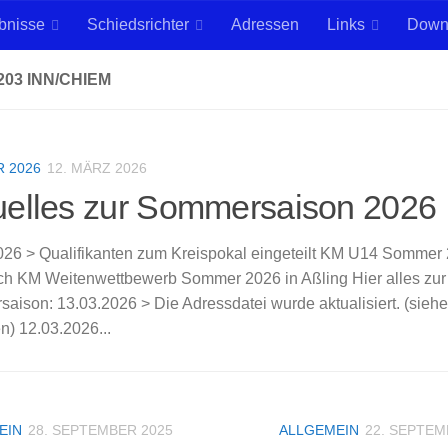
bnisse
Schiedsrichter
Adressen
Links
Down
203 INN/CHIEM
 2026
12. MÄRZ 2026
uelles zur Sommersaison 2026
026 > Qualifikanten zum Kreispokal eingeteilt KM U14 Sommer
ch KM Weitenwettbewerb Sommer 2026 in Aßling Hier alles zur 
aison: 13.03.2026 > Die Adressdatei wurde aktualisiert. (sie
n) 12.03.2026...
EIN
28. SEPTEMBER 2025
ALLGEMEIN
22. SEPTEM