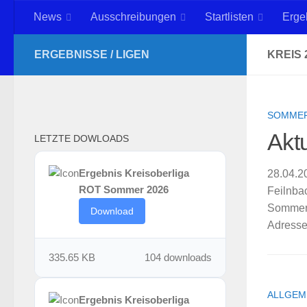
News
Ausschreibungen
Startlisten
Erge
Zum Inhalt springen
ERGEBNISSE / LIGEN
KREIS 
SOMMER
Akt
LETZTE DOWLOADS
Ergebnis Kreisoberliga
28.04.2
ROT Sommer 2026
Feilnba
Sommers
Download
Adresse
335.65 KB
104 downloads
ALLGEM
Ergebnis Kreisoberliga