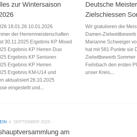
lles zur Wintersaison
Deutsche Meister
2026
Zielschiessen S
026 18.01.26 10.01.2026
Wir gratulieren die Mei
mmer der Herrenmeisterschaften
Damen-Zielwettbewerb
st 30.11.2025 Ergebnis KP Mixed
Marianne Schweiger vo
025 Ergebnis KP Herren Duo
hat mit 581 Punkte si
025 Ergebnis KP Senioren
Zielwttbewerb Sommer 
025 Ergebnis KP Herren
Feilnbach den ersten Pla
025 Ergebnis KM-U14 und
unser Kreis...
ten aktualisiert 26.10.2025
se eingestellt und...
EIN
4. SEPTEMBER 2025
shauptversammlung am