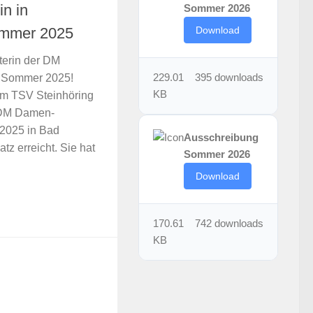
in in
Sommer 2026
Download
ommer 2025
sterin der DM
229.01
395 downloads
 Sommer 2025!
KB
m TSV Steinhöring
e DM Damen-
2025 in Bad
Ausschreibung
tz erreicht. Sie hat
Sommer 2026
Download
170.61
742 downloads
KB